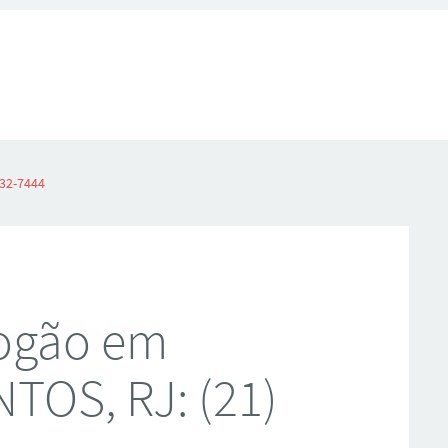
32-7444
Fogão em
OS, RJ: (21)