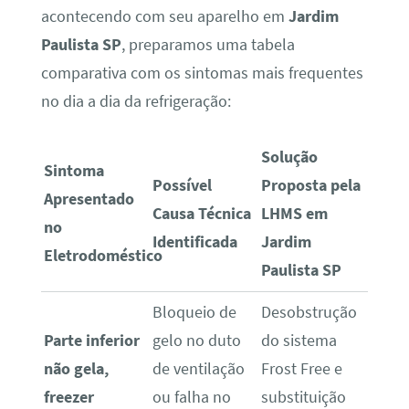
acontecendo com seu aparelho em
Jardim
Paulista SP
, preparamos uma tabela
comparativa com os sintomas mais frequentes
no dia a dia da refrigeração:
Solução
Sintoma
Possível
Proposta pela
Apresentado
Causa Técnica
LHMS em
no
Identificada
Jardim
Eletrodoméstico
Paulista SP
Bloqueio de
Desobstrução
Parte inferior
gelo no duto
do sistema
não gela,
de ventilação
Frost Free e
freezer
ou falha no
substituição