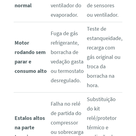
normal
ventilador do
de sensores
evaporador.
ou ventilador.
Teste de
Fuga de gás
estanqueidade,
Motor
refrigerante,
recarga com
rodando sem
borracha de
gás original ou
parar e
vedação gasta
troca da
consumo alto
ou termostato
borracha na
desregulado.
hora.
Substituição
Falha no relé
do kit
de partida do
Estalos altos
relé/protetor
compressor
na parte
térmico e
ou sobrecarga