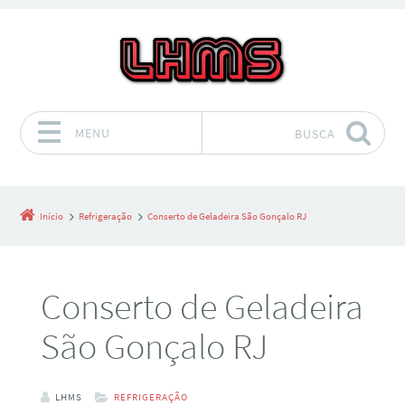
MENU
BUSCA
Pular para o conteúdo
Início
Refrigeração
Conserto de Geladeira São Gonçalo RJ
Conserto de Geladeira
São Gonçalo RJ
LHMS
REFRIGERAÇÃO