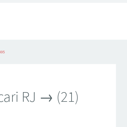
495
ari RJ → (21)